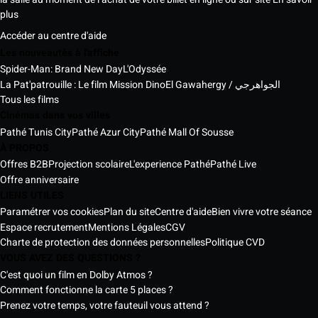
plus
Accéder au centre d'aide
Les nouveautés à l'affiche
Spider-Man: Brand New Day
L'Odyssée
La Pat'patrouille : Le film Mission Dino
El Gawahergy / الجواهرجي
Tous les films
Cinémas dans vos villes
Pathé Tunis City
Pathé Azur City
Pathé Mall Of Sousse
À PROPOS
Offres B2B
Projection scolaire
L'experience Pathé
Pathé Live
Offre anniversaire
LIENS UTILES
Paramétrer vos cookies
Plan du site
Centre d'aide
Bien vivre votre séance
Espace recrutement
Mentions Légales
CGV
Charte de protection des données personnelles
Politique CVD
VOUS AVEZ DES QUESTIONS ?
C'est quoi un film en Dolby Atmos ?
Comment fonctionne la carte 5 places ?
Prenez votre temps, votre fauteuil vous attend ?