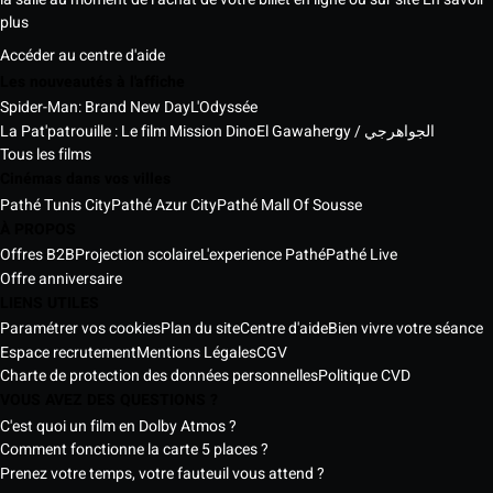
plus
Accéder au centre d'aide
Les nouveautés à l'affiche
Spider-Man: Brand New Day
L'Odyssée
La Pat'patrouille : Le film Mission Dino
El Gawahergy / الجواهرجي
Tous les films
Cinémas dans vos villes
Pathé Tunis City
Pathé Azur City
Pathé Mall Of Sousse
À PROPOS
Offres B2B
Projection scolaire
L'experience Pathé
Pathé Live
Offre anniversaire
LIENS UTILES
Paramétrer vos cookies
Plan du site
Centre d'aide
Bien vivre votre séance
Espace recrutement
Mentions Légales
CGV
Charte de protection des données personnelles
Politique CVD
VOUS AVEZ DES QUESTIONS ?
C'est quoi un film en Dolby Atmos ?
Comment fonctionne la carte 5 places ?
Prenez votre temps, votre fauteuil vous attend ?