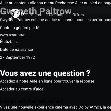
Aller au contenu
Aller au menu
Recherche
Aller au pied de pag
Gwyneth Paltrow
Films
Cinémas
Offres
Gwyneth Paltrow est une actrice reconnue pour ses performan
Contenu généré par IA
PAYS D'ORIGINE
États-Unis
Date de naissance
27 September 1972
Vous avez une question ?
Accédez à notre Aide en ligne pour trouver la réponse.
Accéder au centre d'aide
C’est quoi un film en Dolby Atmos ?
Vivez une nouvelle expérience cinéma avec Dolby Atmos, la der