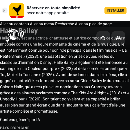
Réservez en toute simplicité
INSTALLER
avec notre app gratuite
Aller au contenu
Aller au menu
Recherche
Aller au pied de page
Halle Bailey
Halle Bailey est une actrice, chanteuse et autrice-compositrice qui s'est
imposée comme une figure montante du cinéma et de la musique. Elle
est notamment connue pour son rôle principal dans le film musical « La
Petite Sirène » (2023), une adaptation en prise de vues réelles du
classique d'animation Disney. Halle Bailey a également été annoncée au
casting de « La Couleur pourpre » (2023) et de la comédie romantique «
Toi, Moi et la Toscane » (2026). Avant de se lancer dans le cinéma, elle a
gagné en notoriété en formant avec sa sœur Chloe Bailey le duo musical
Chloe x Halle, qui a reçu plusieurs nominations aux Grammy Awards
grâce à des albums acclamés comme « The Kids Are Alright » (2018) et «
Ungodly Hour » (2020). Son talent polyvalent et sa capacité à briller
aussi bien sur grand écran que dans l'industrie musicale font d'elle une
artiste complète et prometteuse.
Contenu généré par IA
PAYS D'ORIGINE