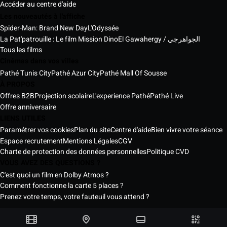
Accéder au centre d'aide
Les nouveautés à l'affiche
Spider-Man: Brand New Day
L'Odyssée
La Pat'patrouille : Le film Mission Dino
El Gawahergy / الجواهرجي
Tous les films
Cinémas dans vos villes
Pathé Tunis City
Pathé Azur City
Pathé Mall Of Sousse
À PROPOS
Offres B2B
Projection scolaire
L'experience Pathé
Pathé Live
Offre anniversaire
LIENS UTILES
Paramétrer vos cookies
Plan du site
Centre d'aide
Bien vivre votre séance
Espace recrutement
Mentions Légales
CGV
Charte de protection des données personnelles
Politique CVD
VOUS AVEZ DES QUESTIONS ?
C'est quoi un film en Dolby Atmos ?
Comment fonctionne la carte 5 places ?
Prenez votre temps, votre fauteuil vous attend ?
Les Cinémas Pathé Tunisie © 2026