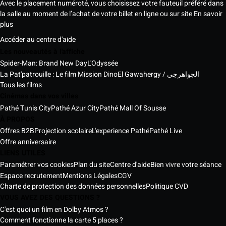
Avec le placement numéroté, vous choisissez votre fauteuil préféré dans
la salle au moment de l’achat de votre billet en ligne ou sur site
En savoir
plus
Accéder au centre d'aide
Les nouveautés à l'affiche
Spider-Man: Brand New Day
L'Odyssée
La Pat'patrouille : Le film Mission Dino
El Gawahergy / الجواهرجي
Tous les films
Cinémas dans vos villes
Pathé Tunis City
Pathé Azur City
Pathé Mall Of Sousse
À PROPOS
Offres B2B
Projection scolaire
L'experience Pathé
Pathé Live
Offre anniversaire
LIENS UTILES
Paramétrer vos cookies
Plan du site
Centre d'aide
Bien vivre votre séance
Espace recrutement
Mentions Légales
CGV
Charte de protection des données personnelles
Politique CVD
VOUS AVEZ DES QUESTIONS ?
C'est quoi un film en Dolby Atmos ?
Comment fonctionne la carte 5 places ?