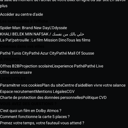
plus
Accéder au centre d'aide
Les nouveautés à l'affiche
Spider-Man: Brand New Day
L'Odyssée
KHALI BELEK MIN NAFSAK / خلي بالك من نفسك
La Pat'patrouille : Le film Mission Dino
Tous les films
Cinémas dans vos villes
Pathé Tunis City
Pathé Azur City
Pathé Mall Of Sousse
À PROPOS
Offres B2B
Projection scolaire
L'experience Pathé
Pathé Live
Offre anniversaire
LIENS UTILES
Paramétrer vos cookies
Plan du site
Centre d'aide
Bien vivre votre séance
Espace recrutement
Mentions Légales
CGV
Charte de protection des données personnelles
Politique CVD
VOUS AVEZ DES QUESTIONS ?
C'est quoi un film en Dolby Atmos ?
Comment fonctionne la carte 5 places ?
Prenez votre temps, votre fauteuil vous attend ?