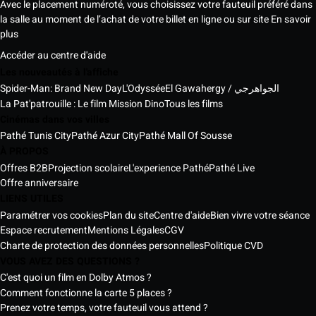
Avec le placement numéroté, vous choisissez votre fauteuil préféré dans
la salle au moment de l’achat de votre billet en ligne ou sur site
En savoir
plus
Accéder au centre d'aide
Les nouveautés à l'affiche
Spider-Man: Brand New Day
L'Odyssée
El Gawahergy / الجواهرجي
La Pat'patrouille : Le film Mission Dino
Tous les films
Cinémas dans vos villes
Pathé Tunis City
Pathé Azur City
Pathé Mall Of Sousse
À PROPOS
Offres B2B
Projection scolaire
L'experience Pathé
Pathé Live
Offre anniversaire
LIENS UTILES
Paramétrer vos cookies
Plan du site
Centre d'aide
Bien vivre votre séance
Espace recrutement
Mentions Légales
CGV
Charte de protection des données personnelles
Politique CVD
VOUS AVEZ DES QUESTIONS ?
C'est quoi un film en Dolby Atmos ?
Comment fonctionne la carte 5 places ?
Prenez votre temps, votre fauteuil vous attend ?