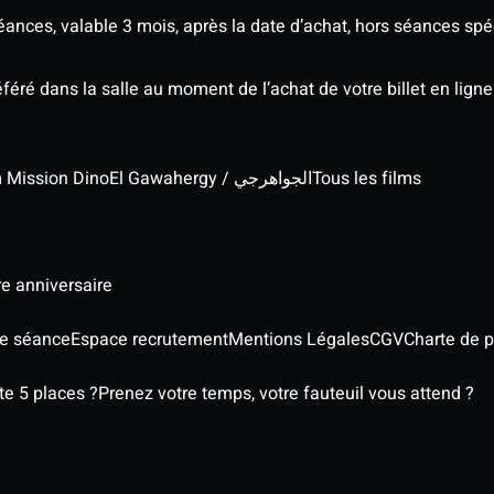
séances, valable 3 mois, après la date d’achat, hors séances s
éré dans la salle au moment de l’achat de votre billet en ligne
lm Mission Dino
El Gawahergy / الجواهرجي
Tous les films
re anniversaire
re séance
Espace recrutement
Mentions Légales
CGV
Charte de 
e 5 places ?
Prenez votre temps, votre fauteuil vous attend ?