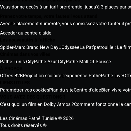
Vous donne accès à un tarif préférentiel jusqu’à 3 places par 
Prenez votre temps, votre fauteuil vous attend
Avec le placement numéroté, vous choisissez votre fauteuil préf
Accéder au centre d'aide
Les nouveautés à l'affiche
Spider-Man: Brand New Day
L'Odyssée
La Pat'patrouille : Le fi
Cinémas dans vos villes
Pathé Tunis City
Pathé Azur City
Pathé Mall Of Sousse
À PROPOS
Offres B2B
Projection scolaire
L'experience Pathé
Pathé Live
Off
LIENS UTILES
Paramétrer vos cookies
Plan du site
Centre d'aide
Bien vivre vot
VOUS AVEZ DES QUESTIONS ?
C'est quoi un film en Dolby Atmos ?
Comment fonctionne la cart
Les Cinémas Pathé Tunisie © 2026
Tous droits réservés ®