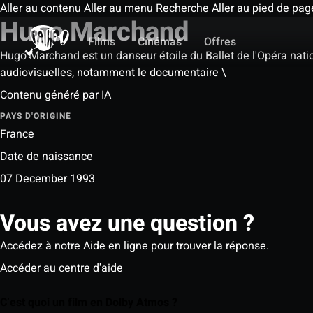
Aller au contenu
Aller au menu
Recherche
Aller au pied de pag
Hugo Marchand
Films
Cinémas
Offres
Hugo Marchand est un danseur étoile du Ballet de l'Opéra natio
audiovisuelles, notamment le documentaire \
Contenu généré par IA
PAYS D'ORIGINE
France
Date de naissance
07 December 1993
Vous avez une question ?
Accédez à notre Aide en ligne pour trouver la réponse.
Accéder au centre d'aide
C’est quoi un film en Dolby Atmos ?