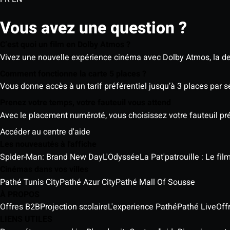
Vous avez une question ?
C’est quoi un film en Dolby Atmos ?
Vivez une nouvelle expérience cinéma avec Dolby Atmos, la der
Comment fonctionne la carte 5 places ?
Vous donne accès à un tarif préférentiel jusqu’à 3 places par 
Prenez votre temps, votre fauteuil vous attend
Avec le placement numéroté, vous choisissez votre fauteuil préf
Accéder au centre d'aide
Les nouveautés à l'affiche
Spider-Man: Brand New Day
L'Odyssée
La Pat'patrouille : Le fi
Cinémas dans vos villes
Pathé Tunis City
Pathé Azur City
Pathé Mall Of Sousse
À PROPOS
Offres B2B
Projection scolaire
L'experience Pathé
Pathé Live
Off
LIENS UTILES