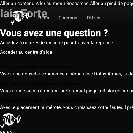
Aller au contenu
Aller au menu
Recherche
Aller au pied de pag
Iaia Forte
Films
Cinémas
Offres
Vous avez une question ?
Accédez à notre Aide en ligne pour trouver la réponse.
Accéder au centre d'aide
C’est quoi un film en Dolby Atmos ?
Vivez une nouvelle expérience cinéma avec Dolby Atmos, la der
Comment fonctionne la carte 5 places ?
Vous donne accès à un tarif préférentiel jusqu’à 3 places par 
Prenez votre temps, votre fauteuil vous attend
Avec le placement numéroté, vous choisissez votre fauteuil préf
FR
EN