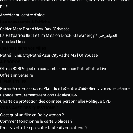
plus
Accéder au centre d'aide
Les nouveautés à l'affiche
Spider-Man: Brand New Day
L'Odyssée
La Pat'patrouille : Le film Mission Dino
El Gawahergy / الجواهرجي
Tous les films
Cinémas dans vos villes
Pathé Tunis City
Pathé Azur City
Pathé Mall Of Sousse
À PROPOS
Offres B2B
Projection scolaire
L'experience Pathé
Pathé Live
Offre anniversaire
LIENS UTILES
Paramétrer vos cookies
Plan du site
Centre d'aide
Bien vivre votre séance
Espace recrutement
Mentions Légales
CGV
Charte de protection des données personnelles
Politique CVD
VOUS AVEZ DES QUESTIONS ?
C'est quoi un film en Dolby Atmos ?
Comment fonctionne la carte 5 places ?
Prenez votre temps, votre fauteuil vous attend ?