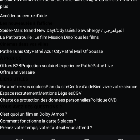
plus
Accéder au centre d'aide
Les nouveautés à l'affiche
Spider-Man: Brand New Day
L'Odyssée
El Gawahergy / الجواهرجي
La Pat'patrouille : Le film Mission Dino
Tous les films
Cinémas dans vos villes
Pathé Tunis City
Pathé Azur City
Pathé Mall Of Sousse
À PROPOS
Offres B2B
Projection scolaire
L'experience Pathé
Pathé Live
Offre anniversaire
LIENS UTILES
Paramétrer vos cookies
Plan du site
Centre d'aide
Bien vivre votre séance
Espace recrutement
Mentions Légales
CGV
Charte de protection des données personnelles
Politique CVD
VOUS AVEZ DES QUESTIONS ?
C'est quoi un film en Dolby Atmos ?
Comment fonctionne la carte 5 places ?
Prenez votre temps, votre fauteuil vous attend ?