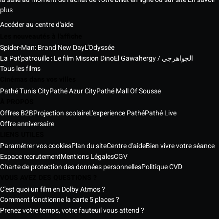
plus
Accéder au centre d'aide
Les nouveautés à l'affiche
Spider-Man: Brand New Day
L'Odyssée
La Pat'patrouille : Le film Mission Dino
El Gawahergy / الجواهرجي
Tous les films
Cinémas dans vos villes
Pathé Tunis City
Pathé Azur City
Pathé Mall Of Sousse
À PROPOS
Offres B2B
Projection scolaire
L'experience Pathé
Pathé Live
Offre anniversaire
LIENS UTILES
Paramétrer vos cookies
Plan du site
Centre d'aide
Bien vivre votre séance
Espace recrutement
Mentions Légales
CGV
Charte de protection des données personnelles
Politique CVD
VOUS AVEZ DES QUESTIONS ?
C'est quoi un film en Dolby Atmos ?
Comment fonctionne la carte 5 places ?
Prenez votre temps, votre fauteuil vous attend ?