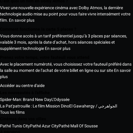
C’est quoi un film en Dolby Atmos ?
Vivez une nouvelle expérience cinéma avec Dolby Atmos, la dernière
technologie audio mise au point pour vous faire vivre intensément votre
film.
En savoir plus
Comment fonctionne la carte 5 places ?
Vous donne accès à un tarif préférentiel jusqu’à 3 places par séances,
valable 3 mois, après la date d’achat, hors séances spéciales et
supplément technologie
En savoir plus
Prenez votre temps, votre fauteuil vous attend
Avec le placement numéroté, vous choisissez votre fauteuil préféré dans
la salle au moment de l’achat de votre billet en ligne ou sur site
En savoir
plus
Accéder au centre d'aide
Les nouveautés à l'affiche
Spider-Man: Brand New Day
L'Odyssée
La Pat'patrouille : Le film Mission Dino
El Gawahergy / الجواهرجي
Tous les films
Cinémas dans vos villes
Pathé Tunis City
Pathé Azur City
Pathé Mall Of Sousse
À PROPOS