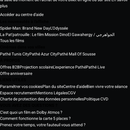
plus
Accéder au centre d'aide
Les nouveautés à l'affiche
Spider-Man: Brand New Day
L'Odyssée
La Pat'patrouille : Le film Mission Dino
El Gawahergy / الجواهرجي
Tous les films
Cinémas dans vos villes
Pathé Tunis City
Pathé Azur City
Pathé Mall Of Sousse
À PROPOS
Offres B2B
Projection scolaire
L'experience Pathé
Pathé Live
Offre anniversaire
LIENS UTILES
Paramétrer vos cookies
Plan du site
Centre d'aide
Bien vivre votre séance
Espace recrutement
Mentions Légales
CGV
Charte de protection des données personnelles
Politique CVD
VOUS AVEZ DES QUESTIONS ?
C'est quoi un film en Dolby Atmos ?
Comment fonctionne la carte 5 places ?
Prenez votre temps, votre fauteuil vous attend ?