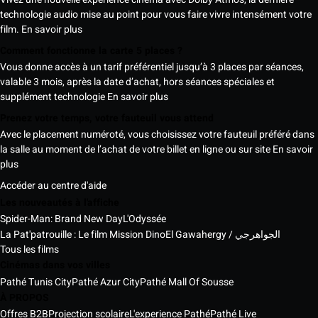
technologie audio mise au point pour vous faire vivre intensément votre
film.
En savoir plus
Comment fonctionne la carte 5 places ?
Vous donne accès à un tarif préférentiel jusqu’à 3 places par séances,
valable 3 mois, après la date d’achat, hors séances spéciales et
supplément technologie
En savoir plus
Prenez votre temps, votre fauteuil vous attend
Avec le placement numéroté, vous choisissez votre fauteuil préféré dans
la salle au moment de l’achat de votre billet en ligne ou sur site
En savoir
plus
Accéder au centre d'aide
Les nouveautés à l'affiche
Spider-Man: Brand New Day
L'Odyssée
La Pat'patrouille : Le film Mission Dino
El Gawahergy / الجواهرجي
Tous les films
Cinémas dans vos villes
Pathé Tunis City
Pathé Azur City
Pathé Mall Of Sousse
À PROPOS
Offres B2B
Projection scolaire
L'experience Pathé
Pathé Live