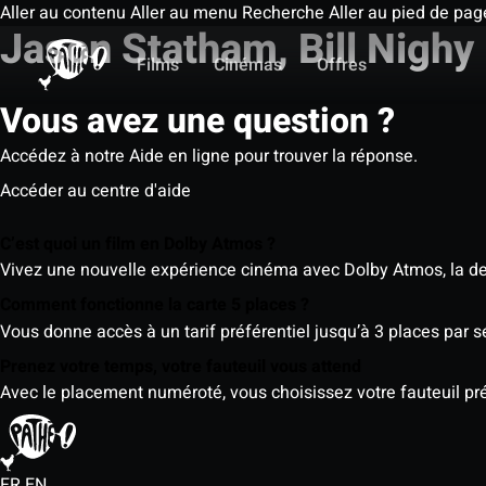
Aller au contenu
Aller au menu
Recherche
Aller au pied de pag
Jason Statham, Bill Nighy
Films
Cinémas
Offres
Vous avez une question ?
Accédez à notre Aide en ligne pour trouver la réponse.
Accéder au centre d'aide
C’est quoi un film en Dolby Atmos ?
Vivez une nouvelle expérience cinéma avec Dolby Atmos, la der
Comment fonctionne la carte 5 places ?
Vous donne accès à un tarif préférentiel jusqu’à 3 places par 
Prenez votre temps, votre fauteuil vous attend
Avec le placement numéroté, vous choisissez votre fauteuil préf
FR
EN