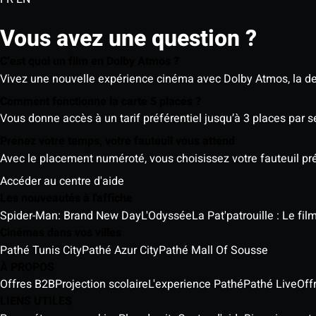
Vous avez une question ?
C’est quoi un film en Dolby Atmos ?
Vivez une nouvelle expérience cinéma avec Dolby Atmos, la der
Comment fonctionne la carte 5 places ?
Vous donne accès à un tarif préférentiel jusqu’à 3 places par 
Prenez votre temps, votre fauteuil vous attend
Avec le placement numéroté, vous choisissez votre fauteuil préf
Accéder au centre d'aide
Les nouveautés à l'affiche
Spider-Man: Brand New Day
L'Odyssée
La Pat'patrouille : Le fi
Cinémas dans vos villes
Pathé Tunis City
Pathé Azur City
Pathé Mall Of Sousse
À PROPOS
Offres B2B
Projection scolaire
L'experience Pathé
Pathé Live
Off
LIENS UTILES