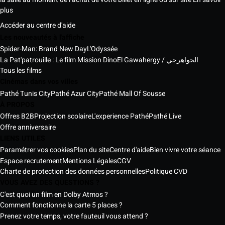
plus
Accéder au centre d'aide
Les nouveautés à l'affiche
Spider-Man: Brand New Day
L'Odyssée
La Pat'patrouille : Le film Mission Dino
El Gawahergy / الجواهرجي
Tous les films
Cinémas dans vos villes
Pathé Tunis City
Pathé Azur City
Pathé Mall Of Sousse
À PROPOS
Offres B2B
Projection scolaire
L'experience Pathé
Pathé Live
Offre anniversaire
LIENS UTILES
Paramétrer vos cookies
Plan du site
Centre d'aide
Bien vivre votre séance
Espace recrutement
Mentions Légales
CGV
Charte de protection des données personnelles
Politique CVD
VOUS AVEZ DES QUESTIONS ?
C'est quoi un film en Dolby Atmos ?
Comment fonctionne la carte 5 places ?
Prenez votre temps, votre fauteuil vous attend ?