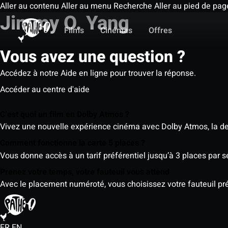
Aller au contenu
Aller au menu
Recherche
Aller au pied de pag
Jimmy O. Yang
Films
Cinémas
Offres
Vous avez une question ?
Accédez à notre Aide en ligne pour trouver la réponse.
Accéder au centre d'aide
C’est quoi un film en Dolby Atmos ?
Vivez une nouvelle expérience cinéma avec Dolby Atmos, la der
Comment fonctionne la carte 5 places ?
Vous donne accès à un tarif préférentiel jusqu’à 3 places par 
Prenez votre temps, votre fauteuil vous attend
Avec le placement numéroté, vous choisissez votre fauteuil préf
FR
EN