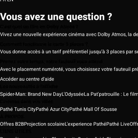
Vous avez une question ?
C’est quoi un film en Dolby Atmos ?
Vivez une nouvelle expérience cinéma avec Dolby Atmos, la der
Comment fonctionne la carte 5 places ?
Vous donne accès à un tarif préférentiel jusqu’à 3 places par 
Prenez votre temps, votre fauteuil vous attend
Avec le placement numéroté, vous choisissez votre fauteuil préf
Accéder au centre d'aide
Les nouveautés à l'affiche
Spider-Man: Brand New Day
L'Odyssée
La Pat'patrouille : Le fi
Cinémas dans vos villes
Pathé Tunis City
Pathé Azur City
Pathé Mall Of Sousse
À PROPOS
Offres B2B
Projection scolaire
L'experience Pathé
Pathé Live
Off
LIENS UTILES