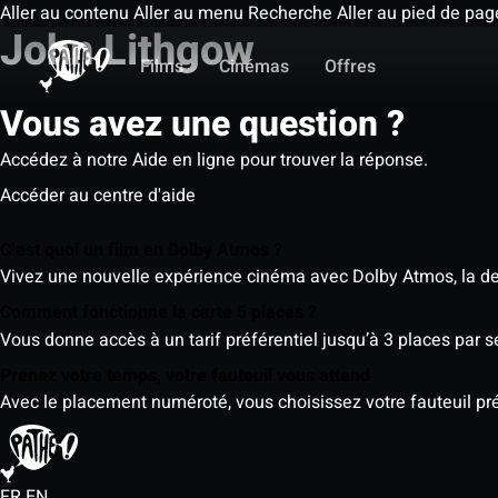
Aller au contenu
Aller au menu
Recherche
Aller au pied de pag
John Lithgow
Films
Cinémas
Offres
Vous avez une question ?
Accédez à notre Aide en ligne pour trouver la réponse.
Accéder au centre d'aide
C’est quoi un film en Dolby Atmos ?
Vivez une nouvelle expérience cinéma avec Dolby Atmos, la der
Comment fonctionne la carte 5 places ?
Vous donne accès à un tarif préférentiel jusqu’à 3 places par 
Prenez votre temps, votre fauteuil vous attend
Avec le placement numéroté, vous choisissez votre fauteuil préf
FR
EN