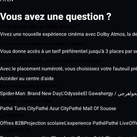
Vous avez une question ?
C’est quoi un film en Dolby Atmos ?
Vivez une nouvelle expérience cinéma avec Dolby Atmos, la der
Comment fonctionne la carte 5 places ?
Vous donne accès à un tarif préférentiel jusqu’à 3 places par 
Prenez votre temps, votre fauteuil vous attend
Avec le placement numéroté, vous choisissez votre fauteuil préf
Accéder au centre d'aide
Les nouveautés à l'affiche
Spider-Man: Brand New Day
L'Odyssée
El Gawahergy / واهرجي
Cinémas dans vos villes
Pathé Tunis City
Pathé Azur City
Pathé Mall Of Sousse
À PROPOS
Offres B2B
Projection scolaire
L'experience Pathé
Pathé Live
Off
LIENS UTILES