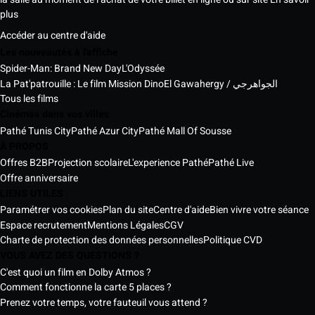
plus
Accéder au centre d'aide
Les nouveautés à l'affiche
Spider-Man: Brand New Day
L'Odyssée
La Pat'patrouille : Le film Mission Dino
El Gawahergy / الجواهرجي
Tous les films
Cinémas dans vos villes
Pathé Tunis City
Pathé Azur City
Pathé Mall Of Sousse
À PROPOS
Offres B2B
Projection scolaire
L'experience Pathé
Pathé Live
Offre anniversaire
LIENS UTILES
Paramétrer vos cookies
Plan du site
Centre d'aide
Bien vivre votre séance
Espace recrutement
Mentions Légales
CGV
Charte de protection des données personnelles
Politique CVD
VOUS AVEZ DES QUESTIONS ?
C'est quoi un film en Dolby Atmos ?
Comment fonctionne la carte 5 places ?
Prenez votre temps, votre fauteuil vous attend ?