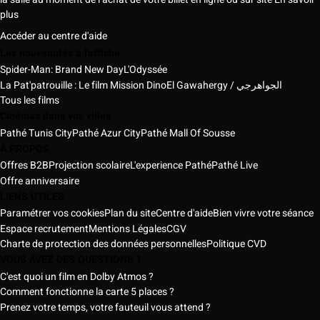
plus
Accéder au centre d'aide
Les nouveautés à l'affiche
Spider-Man: Brand New Day
L'Odyssée
La Pat'patrouille : Le film Mission Dino
El Gawahergy / الجواهرجي
Tous les films
Cinémas dans vos villes
Pathé Tunis City
Pathé Azur City
Pathé Mall Of Sousse
À PROPOS
Offres B2B
Projection scolaire
L'experience Pathé
Pathé Live
Offre anniversaire
LIENS UTILES
Paramétrer vos cookies
Plan du site
Centre d'aide
Bien vivre votre séance
Espace recrutement
Mentions Légales
CGV
Charte de protection des données personnelles
Politique CVD
VOUS AVEZ DES QUESTIONS ?
C'est quoi un film en Dolby Atmos ?
Comment fonctionne la carte 5 places ?
Prenez votre temps, votre fauteuil vous attend ?