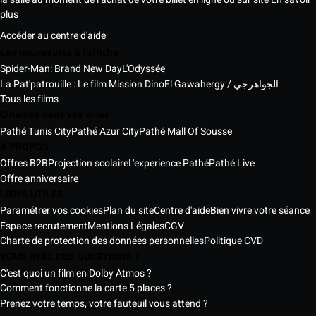
plus
Accéder au centre d'aide
Les nouveautés à l'affiche
Spider-Man: Brand New Day
L'Odyssée
La Pat'patrouille : Le film Mission Dino
El Gawahergy / الجواهرجي
Tous les films
Cinémas dans vos villes
Pathé Tunis City
Pathé Azur City
Pathé Mall Of Sousse
À PROPOS
Offres B2B
Projection scolaire
L'experience Pathé
Pathé Live
Offre anniversaire
LIENS UTILES
Paramétrer vos cookies
Plan du site
Centre d'aide
Bien vivre votre séance
Espace recrutement
Mentions Légales
CGV
Charte de protection des données personnelles
Politique CVD
VOUS AVEZ DES QUESTIONS ?
C'est quoi un film en Dolby Atmos ?
Comment fonctionne la carte 5 places ?
Prenez votre temps, votre fauteuil vous attend ?