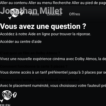
Aller au contenu
Aller au menu
Recherche
Aller au pied de pag
Jonathan Millet
Films
Cinémas
Offres
Vous avez une question ?
Accédez à notre Aide en ligne pour trouver la réponse.
Accéder au centre d'aide
C’est quoi un film en Dolby Atmos ?
Vivez une nouvelle expérience cinéma avec Dolby Atmos, la der
Comment fonctionne la carte 5 places ?
Vous donne accès à un tarif préférentiel jusqu’à 3 places par 
Prenez votre temps, votre fauteuil vous attend
Avec le placement numéroté, vous choisissez votre fauteuil préf
FR
EN