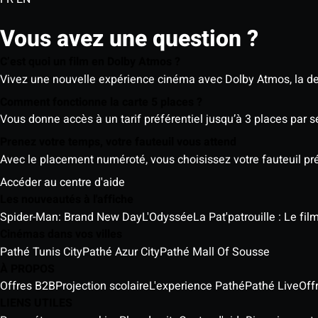
Vous avez une question ?
C’est quoi un film en Dolby Atmos ?
Vivez une nouvelle expérience cinéma avec Dolby Atmos, la der
Comment fonctionne la carte 5 places ?
Vous donne accès à un tarif préférentiel jusqu’à 3 places par 
Prenez votre temps, votre fauteuil vous attend
Avec le placement numéroté, vous choisissez votre fauteuil préf
Accéder au centre d'aide
Les nouveautés à l'affiche
Spider-Man: Brand New Day
L'Odyssée
La Pat'patrouille : Le fi
Cinémas dans vos villes
Pathé Tunis City
Pathé Azur City
Pathé Mall Of Sousse
À PROPOS
Offres B2B
Projection scolaire
L'experience Pathé
Pathé Live
Off
LIENS UTILES