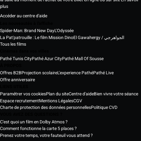
plus
Accéder au centre d'aide
Les nouveautés à l'affiche
Spider-Man: Brand New Day
L'Odyssée
La Pat'patrouille : Le film Mission Dino
El Gawahergy / الجواهرجي
Tous les films
Cinémas dans vos villes
Pathé Tunis City
Pathé Azur City
Pathé Mall Of Sousse
À PROPOS
Offres B2B
Projection scolaire
L'experience Pathé
Pathé Live
Offre anniversaire
LIENS UTILES
Paramétrer vos cookies
Plan du site
Centre d'aide
Bien vivre votre séance
Espace recrutement
Mentions Légales
CGV
Charte de protection des données personnelles
Politique CVD
VOUS AVEZ DES QUESTIONS ?
C'est quoi un film en Dolby Atmos ?
Comment fonctionne la carte 5 places ?
Prenez votre temps, votre fauteuil vous attend ?