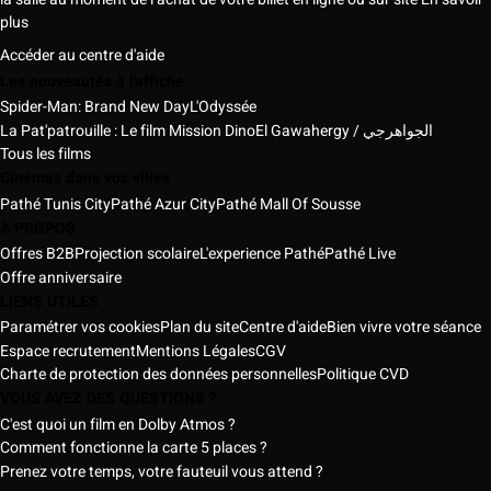
plus
Accéder au centre d'aide
Les nouveautés à l'affiche
Spider-Man: Brand New Day
L'Odyssée
La Pat'patrouille : Le film Mission Dino
El Gawahergy / الجواهرجي
Tous les films
Cinémas dans vos villes
Pathé Tunis City
Pathé Azur City
Pathé Mall Of Sousse
À PROPOS
Offres B2B
Projection scolaire
L'experience Pathé
Pathé Live
Offre anniversaire
LIENS UTILES
Paramétrer vos cookies
Plan du site
Centre d'aide
Bien vivre votre séance
Espace recrutement
Mentions Légales
CGV
Charte de protection des données personnelles
Politique CVD
VOUS AVEZ DES QUESTIONS ?
C'est quoi un film en Dolby Atmos ?
Comment fonctionne la carte 5 places ?
Prenez votre temps, votre fauteuil vous attend ?