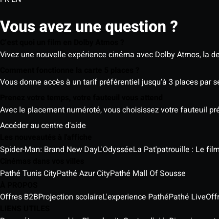
Vous avez une question ?
C’est quoi un film en Dolby Atmos ?
Vivez une nouvelle expérience cinéma avec Dolby Atmos, la der
Comment fonctionne la carte 5 places ?
Vous donne accès à un tarif préférentiel jusqu’à 3 places par 
Prenez votre temps, votre fauteuil vous attend
Avec le placement numéroté, vous choisissez votre fauteuil préf
Accéder au centre d'aide
Les nouveautés à l'affiche
Spider-Man: Brand New Day
L'Odyssée
La Pat'patrouille : Le fi
Cinémas dans vos villes
Pathé Tunis City
Pathé Azur City
Pathé Mall Of Sousse
À PROPOS
Offres B2B
Projection scolaire
L'experience Pathé
Pathé Live
Off
LIENS UTILES