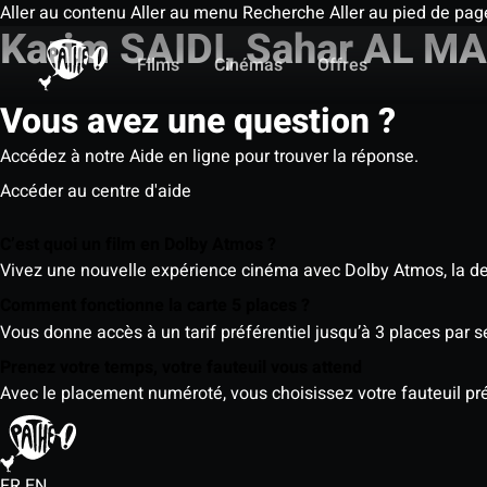
Aller au contenu
Aller au menu
Recherche
Aller au pied de pag
Karim SAIDI, Sahar AL 
Films
Cinémas
Offres
Vous avez une question ?
Accédez à notre Aide en ligne pour trouver la réponse.
Accéder au centre d'aide
C’est quoi un film en Dolby Atmos ?
Vivez une nouvelle expérience cinéma avec Dolby Atmos, la der
Comment fonctionne la carte 5 places ?
Vous donne accès à un tarif préférentiel jusqu’à 3 places par 
Prenez votre temps, votre fauteuil vous attend
Avec le placement numéroté, vous choisissez votre fauteuil préf
FR
EN