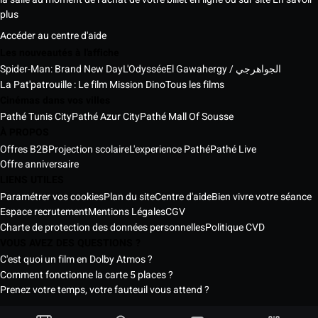
plus
Accéder au centre d'aide
Les nouveautés à l'affiche
Spider-Man: Brand New Day
L'Odyssée
El Gawahergy / الجواهرجي
La Pat'patrouille : Le film Mission Dino
Tous les films
Cinémas dans vos villes
Pathé Tunis City
Pathé Azur City
Pathé Mall Of Sousse
À PROPOS
Offres B2B
Projection scolaire
L'experience Pathé
Pathé Live
Offre anniversaire
LIENS UTILES
Paramétrer vos cookies
Plan du site
Centre d'aide
Bien vivre votre séance
Espace recrutement
Mentions Légales
CGV
Charte de protection des données personnelles
Politique CVD
VOUS AVEZ DES QUESTIONS ?
C'est quoi un film en Dolby Atmos ?
Comment fonctionne la carte 5 places ?
Prenez votre temps, votre fauteuil vous attend ?