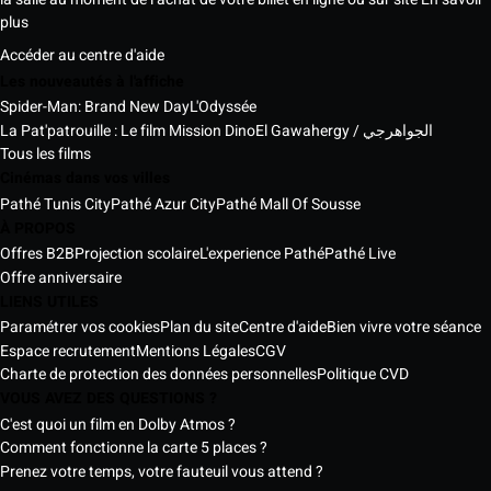
plus
Accéder au centre d'aide
Les nouveautés à l'affiche
Spider-Man: Brand New Day
L'Odyssée
La Pat'patrouille : Le film Mission Dino
El Gawahergy / الجواهرجي
Tous les films
Cinémas dans vos villes
Pathé Tunis City
Pathé Azur City
Pathé Mall Of Sousse
À PROPOS
Offres B2B
Projection scolaire
L'experience Pathé
Pathé Live
Offre anniversaire
LIENS UTILES
Paramétrer vos cookies
Plan du site
Centre d'aide
Bien vivre votre séance
Espace recrutement
Mentions Légales
CGV
Charte de protection des données personnelles
Politique CVD
VOUS AVEZ DES QUESTIONS ?
C'est quoi un film en Dolby Atmos ?
Comment fonctionne la carte 5 places ?
Prenez votre temps, votre fauteuil vous attend ?