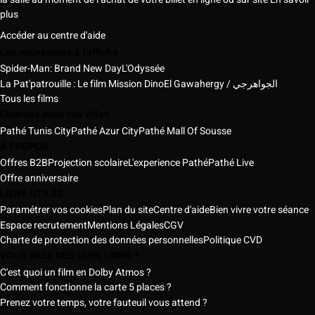
plus
Accéder au centre d'aide
Les nouveautés à l'affiche
Spider-Man: Brand New Day
L'Odyssée
La Pat'patrouille : Le film Mission Dino
El Gawahergy / الجواهرجي
Tous les films
Cinémas dans vos villes
Pathé Tunis City
Pathé Azur City
Pathé Mall Of Sousse
À PROPOS
Offres B2B
Projection scolaire
L'experience Pathé
Pathé Live
Offre anniversaire
LIENS UTILES
Paramétrer vos cookies
Plan du site
Centre d'aide
Bien vivre votre séance
Espace recrutement
Mentions Légales
CGV
Charte de protection des données personnelles
Politique CVD
VOUS AVEZ DES QUESTIONS ?
C'est quoi un film en Dolby Atmos ?
Comment fonctionne la carte 5 places ?
Prenez votre temps, votre fauteuil vous attend ?