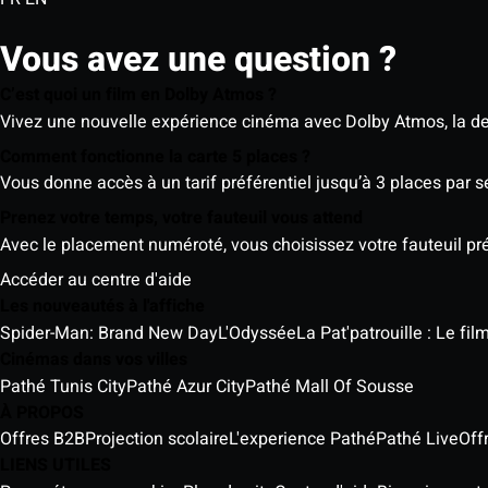
Vous avez une question ?
C’est quoi un film en Dolby Atmos ?
Vivez une nouvelle expérience cinéma avec Dolby Atmos, la der
Comment fonctionne la carte 5 places ?
Vous donne accès à un tarif préférentiel jusqu’à 3 places par 
Prenez votre temps, votre fauteuil vous attend
Avec le placement numéroté, vous choisissez votre fauteuil préf
Accéder au centre d'aide
Les nouveautés à l'affiche
Spider-Man: Brand New Day
L'Odyssée
La Pat'patrouille : Le fi
Cinémas dans vos villes
Pathé Tunis City
Pathé Azur City
Pathé Mall Of Sousse
À PROPOS
Offres B2B
Projection scolaire
L'experience Pathé
Pathé Live
Off
LIENS UTILES