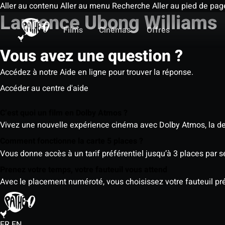
Aller au contenu
Aller au menu
Recherche
Aller au pied de pag
Laurence Ubong Williams
Films
Cinémas
Offres
Vous avez une question ?
Accédez à notre Aide en ligne pour trouver la réponse.
Accéder au centre d'aide
C’est quoi un film en Dolby Atmos ?
Vivez une nouvelle expérience cinéma avec Dolby Atmos, la der
Comment fonctionne la carte 5 places ?
Vous donne accès à un tarif préférentiel jusqu’à 3 places par 
Prenez votre temps, votre fauteuil vous attend
Avec le placement numéroté, vous choisissez votre fauteuil préf
FR
EN