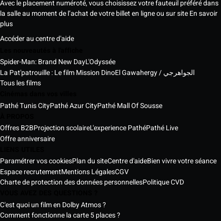
Avec le placement numéroté, vous choisissez votre fauteuil préféré dans
la salle au moment de l’achat de votre billet en ligne ou sur site
En savoir
plus
Accéder au centre d'aide
Les nouveautés à l'affiche
Spider-Man: Brand New Day
L'Odyssée
La Pat'patrouille : Le film Mission Dino
El Gawahergy / الجواهرجي
Tous les films
Cinémas dans vos villes
Pathé Tunis City
Pathé Azur City
Pathé Mall Of Sousse
À PROPOS
Offres B2B
Projection scolaire
L'experience Pathé
Pathé Live
Offre anniversaire
LIENS UTILES
Paramétrer vos cookies
Plan du site
Centre d'aide
Bien vivre votre séance
Espace recrutement
Mentions Légales
CGV
Charte de protection des données personnelles
Politique CVD
VOUS AVEZ DES QUESTIONS ?
C'est quoi un film en Dolby Atmos ?
Comment fonctionne la carte 5 places ?