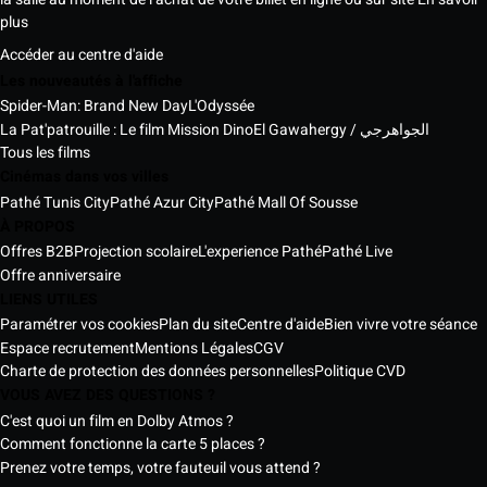
plus
Accéder au centre d'aide
Les nouveautés à l'affiche
Spider-Man: Brand New Day
L'Odyssée
La Pat'patrouille : Le film Mission Dino
El Gawahergy / الجواهرجي
Tous les films
Cinémas dans vos villes
Pathé Tunis City
Pathé Azur City
Pathé Mall Of Sousse
À PROPOS
Offres B2B
Projection scolaire
L'experience Pathé
Pathé Live
Offre anniversaire
LIENS UTILES
Paramétrer vos cookies
Plan du site
Centre d'aide
Bien vivre votre séance
Espace recrutement
Mentions Légales
CGV
Charte de protection des données personnelles
Politique CVD
VOUS AVEZ DES QUESTIONS ?
C'est quoi un film en Dolby Atmos ?
Comment fonctionne la carte 5 places ?
Prenez votre temps, votre fauteuil vous attend ?