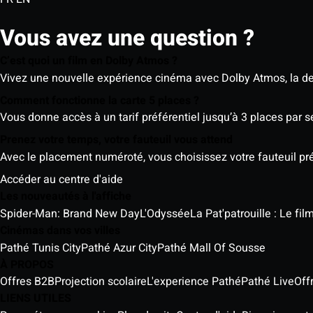
Vous avez une question ?
C’est quoi un film en Dolby Atmos ?
Vivez une nouvelle expérience cinéma avec Dolby Atmos, la der
Comment fonctionne la carte 5 places ?
Vous donne accès à un tarif préférentiel jusqu’à 3 places par 
Prenez votre temps, votre fauteuil vous attend
Avec le placement numéroté, vous choisissez votre fauteuil préf
Accéder au centre d'aide
Les nouveautés à l'affiche
Spider-Man: Brand New Day
L'Odyssée
La Pat'patrouille : Le fi
Cinémas dans vos villes
Pathé Tunis City
Pathé Azur City
Pathé Mall Of Sousse
À PROPOS
Offres B2B
Projection scolaire
L'experience Pathé
Pathé Live
Off
LIENS UTILES