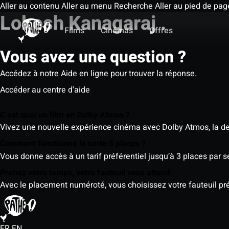
Aller au contenu
Aller au menu
Recherche
Aller au pied de pag
Lokesh Kanagaraj .
Films
Cinémas
Offres
Vous avez une question ?
Accédez à notre Aide en ligne pour trouver la réponse.
Accéder au centre d'aide
C’est quoi un film en Dolby Atmos ?
Vivez une nouvelle expérience cinéma avec Dolby Atmos, la der
Comment fonctionne la carte 5 places ?
Vous donne accès à un tarif préférentiel jusqu’à 3 places par 
Prenez votre temps, votre fauteuil vous attend
Avec le placement numéroté, vous choisissez votre fauteuil préf
FR
EN