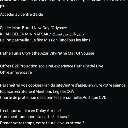
plus
Accéder au centre d'aide
Les nouveautés à l'affiche
Spider-Man: Brand New Day
L'Odyssée
KHALI BELEK MIN NAFSAK / خلي بالك من نفسك
La Pat'patrouille : Le film Mission Dino
Tous les films
Cinémas dans vos villes
Pathé Tunis City
Pathé Azur City
Pathé Mall Of Sousse
À PROPOS
Offres B2B
Projection scolaire
L'experience Pathé
Pathé Live
Offre anniversaire
LIENS UTILES
Paramétrer vos cookies
Plan du site
Centre d'aide
Bien vivre votre séance
Espace recrutement
Mentions Légales
CGV
Charte de protection des données personnelles
Politique CVD
VOUS AVEZ DES QUESTIONS ?
C'est quoi un film en Dolby Atmos ?
Comment fonctionne la carte 5 places ?
Prenez votre temps, votre fauteuil vous attend ?