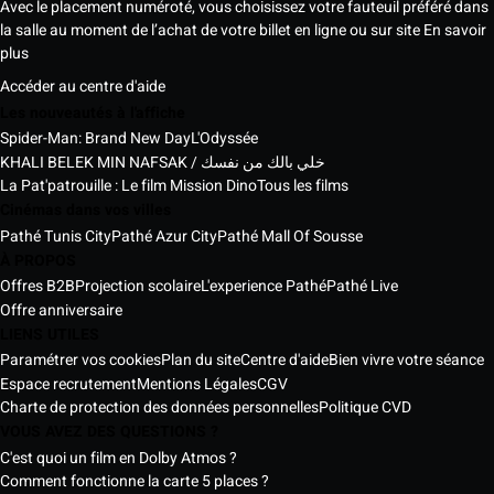
Avec le placement numéroté, vous choisissez votre fauteuil préféré dans
la salle au moment de l’achat de votre billet en ligne ou sur site
En savoir
plus
Accéder au centre d'aide
Les nouveautés à l'affiche
Spider-Man: Brand New Day
L'Odyssée
KHALI BELEK MIN NAFSAK / خلي بالك من نفسك
La Pat'patrouille : Le film Mission Dino
Tous les films
Cinémas dans vos villes
Pathé Tunis City
Pathé Azur City
Pathé Mall Of Sousse
À PROPOS
Offres B2B
Projection scolaire
L'experience Pathé
Pathé Live
Offre anniversaire
LIENS UTILES
Paramétrer vos cookies
Plan du site
Centre d'aide
Bien vivre votre séance
Espace recrutement
Mentions Légales
CGV
Charte de protection des données personnelles
Politique CVD
VOUS AVEZ DES QUESTIONS ?
C'est quoi un film en Dolby Atmos ?
Comment fonctionne la carte 5 places ?