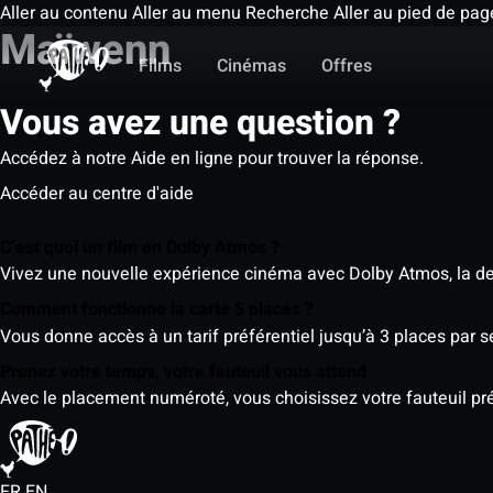
Aller au contenu
Aller au menu
Recherche
Aller au pied de pag
Maïwenn
Films
Cinémas
Offres
Vous avez une question ?
Accédez à notre Aide en ligne pour trouver la réponse.
Accéder au centre d'aide
C’est quoi un film en Dolby Atmos ?
Vivez une nouvelle expérience cinéma avec Dolby Atmos, la der
Comment fonctionne la carte 5 places ?
Vous donne accès à un tarif préférentiel jusqu’à 3 places par 
Prenez votre temps, votre fauteuil vous attend
Avec le placement numéroté, vous choisissez votre fauteuil préf
FR
EN