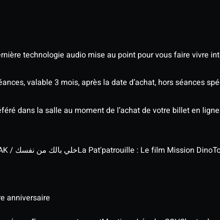
nière technologie audio mise au point pour vous faire vivre in
séances, valable 3 mois, après la date d’achat, hors séances s
éré dans la salle au moment de l’achat de votre billet en ligne
KHALI BELEK MIN NAFSAK / خلي بالك من نفسك
La Pat'patrouille : Le film Mission Dino
To
re anniversaire