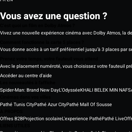
Vous avez une question ?
C’est quoi un film en Dolby Atmos ?
Vivez une nouvelle expérience cinéma avec Dolby Atmos, la der
Comment fonctionne la carte 5 places ?
Vous donne accès à un tarif préférentiel jusqu’à 3 places par 
Prenez votre temps, votre fauteuil vous attend
Avec le placement numéroté, vous choisissez votre fauteuil préf
Accéder au centre d'aide
Les nouveautés à l'affiche
Spider-Man: Brand New Day
L'Odyssée
Cinémas dans vos villes
Pathé Tunis City
Pathé Azur City
Pathé Mall Of Sousse
À PROPOS
Offres B2B
Projection scolaire
L'experience Pathé
Pathé Live
Off
LIENS UTILES