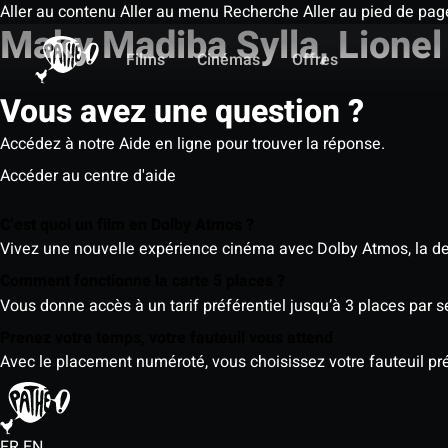
Aller au contenu
Aller au menu
Recherche
Aller au pied de pag
Maky Madiba Sylla, Lionel
Films
Cinémas
Offres
Vous avez une question ?
Accédez à notre Aide en ligne pour trouver la réponse.
Accéder au centre d'aide
C’est quoi un film en Dolby Atmos ?
Vivez une nouvelle expérience cinéma avec Dolby Atmos, la der
Comment fonctionne la carte 5 places ?
Vous donne accès à un tarif préférentiel jusqu’à 3 places par 
Prenez votre temps, votre fauteuil vous attend
Avec le placement numéroté, vous choisissez votre fauteuil préf
FR
EN