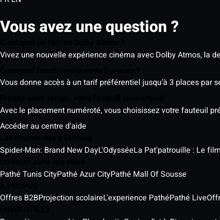
Vous avez une question ?
C’est quoi un film en Dolby Atmos ?
Vivez une nouvelle expérience cinéma avec Dolby Atmos, la der
Comment fonctionne la carte 5 places ?
Vous donne accès à un tarif préférentiel jusqu’à 3 places par 
Prenez votre temps, votre fauteuil vous attend
Avec le placement numéroté, vous choisissez votre fauteuil préf
Accéder au centre d'aide
Les nouveautés à l'affiche
Spider-Man: Brand New Day
L'Odyssée
La Pat'patrouille : Le fi
Cinémas dans vos villes
Pathé Tunis City
Pathé Azur City
Pathé Mall Of Sousse
À PROPOS
Offres B2B
Projection scolaire
L'experience Pathé
Pathé Live
Off
LIENS UTILES