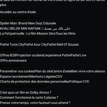
plus
Accéder au centre d'aide
Les nouveautés à l'affiche
Spider-Man: Brand New Day
L'Odyssée
KHALI BELEK MIN NAFSAK / خلي بالك من نفسك
La Pat'patrouille : Le film Mission Dino
Tous les films
Cinémas dans vos villes
Pathé Tunis City
Pathé Azur City
Pathé Mall Of Sousse
À PROPOS
Offres B2B
Projection scolaire
L'experience Pathé
Pathé Live
Offre anniversaire
LIENS UTILES
Paramétrer vos cookies
Plan du site
Centre d'aide
Bien vivre votre séance
Espace recrutement
Mentions Légales
CGV
Charte de protection des données personnelles
Politique CVD
VOUS AVEZ DES QUESTIONS ?
C'est quoi un film en Dolby Atmos ?
Comment fonctionne la carte 5 places ?
Prenez votre temps, votre fauteuil vous attend ?