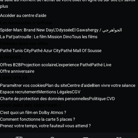
plus
Accéder au centre d'aide
Les nouveautés à l'affiche
Spider-Man: Brand New Day
L'Odyssée
El Gawahergy / الجواهرجي
La Pat'patrouille : Le film Mission Dino
Tous les films
Cinémas dans vos villes
Pathé Tunis City
Pathé Azur City
Pathé Mall Of Sousse
À PROPOS
Offres B2B
Projection scolaire
L'experience Pathé
Pathé Live
Offre anniversaire
LIENS UTILES
Paramétrer vos cookies
Plan du site
Centre d'aide
Bien vivre votre séance
Espace recrutement
Mentions Légales
CGV
Charte de protection des données personnelles
Politique CVD
VOUS AVEZ DES QUESTIONS ?
C'est quoi un film en Dolby Atmos ?
Comment fonctionne la carte 5 places ?
Prenez votre temps, votre fauteuil vous attend ?