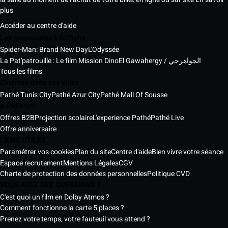
plus
Accéder au centre d'aide
Les nouveautés à l'affiche
Spider-Man: Brand New Day
L'Odyssée
La Pat'patrouille : Le film Mission Dino
El Gawahergy / الجواهرجي
Tous les films
Cinémas dans vos villes
Pathé Tunis City
Pathé Azur City
Pathé Mall Of Sousse
À PROPOS
Offres B2B
Projection scolaire
L'experience Pathé
Pathé Live
Offre anniversaire
LIENS UTILES
Paramétrer vos cookies
Plan du site
Centre d'aide
Bien vivre votre séance
Espace recrutement
Mentions Légales
CGV
Charte de protection des données personnelles
Politique CVD
VOUS AVEZ DES QUESTIONS ?
C'est quoi un film en Dolby Atmos ?
Comment fonctionne la carte 5 places ?
Prenez votre temps, votre fauteuil vous attend ?