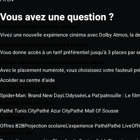
Vous avez une question ?
C’est quoi un film en Dolby Atmos ?
Vivez une nouvelle expérience cinéma avec Dolby Atmos, la der
Comment fonctionne la carte 5 places ?
Vous donne accès à un tarif préférentiel jusqu’à 3 places par 
Prenez votre temps, votre fauteuil vous attend
Avec le placement numéroté, vous choisissez votre fauteuil préf
Accéder au centre d'aide
Les nouveautés à l'affiche
Spider-Man: Brand New Day
L'Odyssée
La Pat'patrouille : Le fi
Cinémas dans vos villes
Pathé Tunis City
Pathé Azur City
Pathé Mall Of Sousse
À PROPOS
Offres B2B
Projection scolaire
L'experience Pathé
Pathé Live
Off
LIENS UTILES