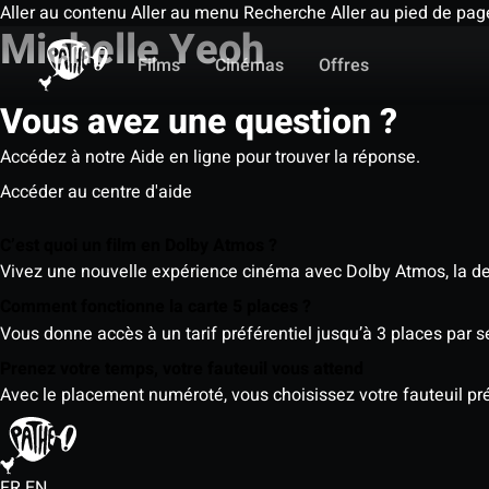
Aller au contenu
Aller au menu
Recherche
Aller au pied de pag
Michelle Yeoh
Films
Cinémas
Offres
Vous avez une question ?
Accédez à notre Aide en ligne pour trouver la réponse.
Accéder au centre d'aide
C’est quoi un film en Dolby Atmos ?
Vivez une nouvelle expérience cinéma avec Dolby Atmos, la der
Comment fonctionne la carte 5 places ?
Vous donne accès à un tarif préférentiel jusqu’à 3 places par 
Prenez votre temps, votre fauteuil vous attend
Avec le placement numéroté, vous choisissez votre fauteuil préf
FR
EN