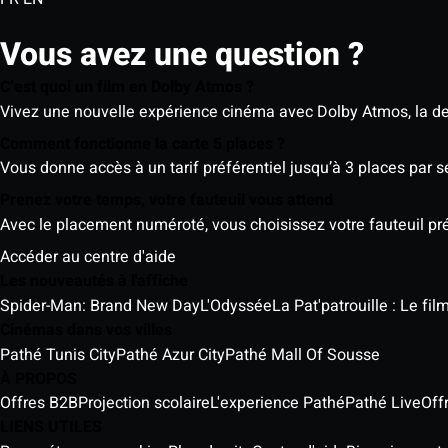
Vous avez une question ?
C’est quoi un film en Dolby Atmos ?
Vivez une nouvelle expérience cinéma avec Dolby Atmos, la der
Comment fonctionne la carte 5 places ?
Vous donne accès à un tarif préférentiel jusqu’à 3 places par 
Prenez votre temps, votre fauteuil vous attend
Avec le placement numéroté, vous choisissez votre fauteuil préf
Accéder au centre d'aide
Les nouveautés à l'affiche
Spider-Man: Brand New Day
L'Odyssée
La Pat'patrouille : Le fi
Cinémas dans vos villes
Pathé Tunis City
Pathé Azur City
Pathé Mall Of Sousse
À PROPOS
Offres B2B
Projection scolaire
L'experience Pathé
Pathé Live
Off
LIENS UTILES