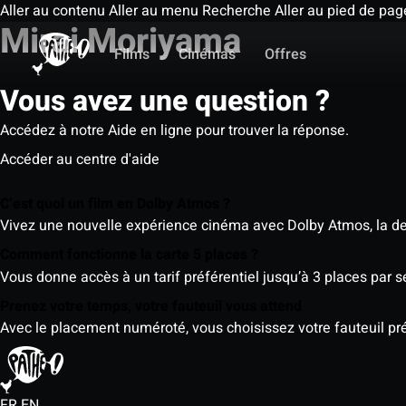
Aller au contenu
Aller au menu
Recherche
Aller au pied de pag
Mirai Moriyama
Films
Cinémas
Offres
Vous avez une question ?
Accédez à notre Aide en ligne pour trouver la réponse.
Accéder au centre d'aide
C’est quoi un film en Dolby Atmos ?
Vivez une nouvelle expérience cinéma avec Dolby Atmos, la der
Comment fonctionne la carte 5 places ?
Vous donne accès à un tarif préférentiel jusqu’à 3 places par 
Prenez votre temps, votre fauteuil vous attend
Avec le placement numéroté, vous choisissez votre fauteuil préf
FR
EN