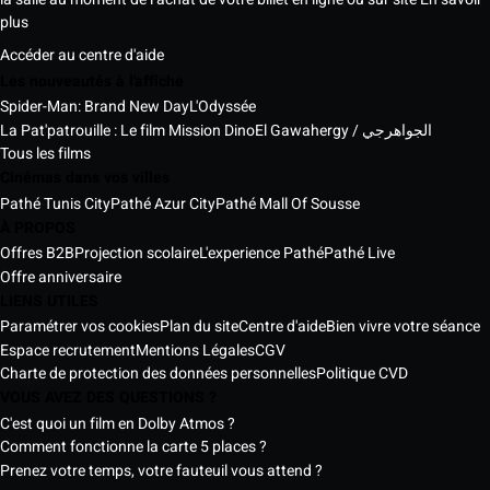
plus
Accéder au centre d'aide
Les nouveautés à l'affiche
Spider-Man: Brand New Day
L'Odyssée
La Pat'patrouille : Le film Mission Dino
El Gawahergy / الجواهرجي
Tous les films
Cinémas dans vos villes
Pathé Tunis City
Pathé Azur City
Pathé Mall Of Sousse
À PROPOS
Offres B2B
Projection scolaire
L'experience Pathé
Pathé Live
Offre anniversaire
LIENS UTILES
Paramétrer vos cookies
Plan du site
Centre d'aide
Bien vivre votre séance
Espace recrutement
Mentions Légales
CGV
Charte de protection des données personnelles
Politique CVD
VOUS AVEZ DES QUESTIONS ?
C'est quoi un film en Dolby Atmos ?
Comment fonctionne la carte 5 places ?
Prenez votre temps, votre fauteuil vous attend ?