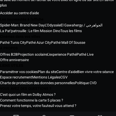
plus
Accéder au centre d'aide
Les nouveautés à l'affiche
Spider-Man: Brand New Day
L'Odyssée
El Gawahergy / الجواهرجي
La Pat'patrouille : Le film Mission Dino
Tous les films
Cinémas dans vos villes
Pathé Tunis City
Pathé Azur City
Pathé Mall Of Sousse
À PROPOS
Offres B2B
Projection scolaire
L'experience Pathé
Pathé Live
Offre anniversaire
LIENS UTILES
Paramétrer vos cookies
Plan du site
Centre d'aide
Bien vivre votre séance
Espace recrutement
Mentions Légales
CGV
Charte de protection des données personnelles
Politique CVD
VOUS AVEZ DES QUESTIONS ?
C'est quoi un film en Dolby Atmos ?
Comment fonctionne la carte 5 places ?
Prenez votre temps, votre fauteuil vous attend ?