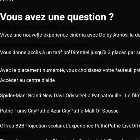
Vous avez une question ?
C’est quoi un film en Dolby Atmos ?
Vivez une nouvelle expérience cinéma avec Dolby Atmos, la der
Comment fonctionne la carte 5 places ?
Vous donne accès à un tarif préférentiel jusqu’à 3 places par 
Prenez votre temps, votre fauteuil vous attend
Avec le placement numéroté, vous choisissez votre fauteuil préf
Accéder au centre d'aide
Les nouveautés à l'affiche
Spider-Man: Brand New Day
L'Odyssée
La Pat'patrouille : Le fi
Cinémas dans vos villes
Pathé Tunis City
Pathé Azur City
Pathé Mall Of Sousse
À PROPOS
Offres B2B
Projection scolaire
L'experience Pathé
Pathé Live
Off
LIENS UTILES