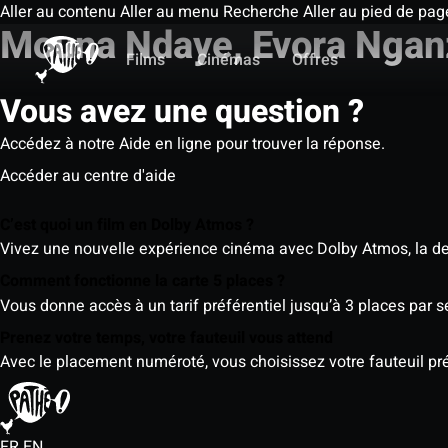
Aller au contenu
Aller au menu
Recherche
Aller au pied de pag
Mouna Ndaye, Evora Ngan
Films
Cinémas
Offres
Vous avez une question ?
Accédez à notre Aide en ligne pour trouver la réponse.
Accéder au centre d'aide
C’est quoi un film en Dolby Atmos ?
Vivez une nouvelle expérience cinéma avec Dolby Atmos, la der
Comment fonctionne la carte 5 places ?
Vous donne accès à un tarif préférentiel jusqu’à 3 places par 
Prenez votre temps, votre fauteuil vous attend
Avec le placement numéroté, vous choisissez votre fauteuil préf
FR
EN