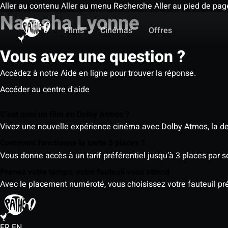
Aller au contenu
Aller au menu
Recherche
Aller au pied de pag
Natasha Lyonne
Films
Cinémas
Offres
Vous avez une question ?
Accédez à notre Aide en ligne pour trouver la réponse.
Accéder au centre d'aide
C’est quoi un film en Dolby Atmos ?
Vivez une nouvelle expérience cinéma avec Dolby Atmos, la der
Comment fonctionne la carte 5 places ?
Vous donne accès à un tarif préférentiel jusqu’à 3 places par 
Prenez votre temps, votre fauteuil vous attend
Avec le placement numéroté, vous choisissez votre fauteuil préf
FR
EN