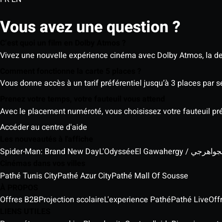
Vous avez une question ?
C’est quoi un film en Dolby Atmos ?
Vivez une nouvelle expérience cinéma avec Dolby Atmos, la der
Comment fonctionne la carte 5 places ?
Vous donne accès à un tarif préférentiel jusqu’à 3 places par 
Prenez votre temps, votre fauteuil vous attend
Avec le placement numéroté, vous choisissez votre fauteuil préf
Accéder au centre d'aide
Les nouveautés à l'affiche
Spider-Man: Brand New Day
L'Odyssée
El Gawahergy / واهرجي
Cinémas dans vos villes
Pathé Tunis City
Pathé Azur City
Pathé Mall Of Sousse
À PROPOS
Offres B2B
Projection scolaire
L'experience Pathé
Pathé Live
Off
LIENS UTILES