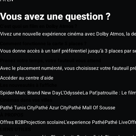
Vous avez une question ?
C’est quoi un film en Dolby Atmos ?
Vivez une nouvelle expérience cinéma avec Dolby Atmos, la der
Comment fonctionne la carte 5 places ?
Vous donne accès à un tarif préférentiel jusqu’à 3 places par 
Prenez votre temps, votre fauteuil vous attend
Avec le placement numéroté, vous choisissez votre fauteuil préf
Accéder au centre d'aide
Les nouveautés à l'affiche
Spider-Man: Brand New Day
L'Odyssée
La Pat'patrouille : Le fi
Cinémas dans vos villes
Pathé Tunis City
Pathé Azur City
Pathé Mall Of Sousse
À PROPOS
Offres B2B
Projection scolaire
L'experience Pathé
Pathé Live
Off
LIENS UTILES