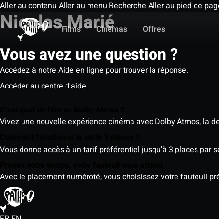
Aller au contenu
Aller au menu
Recherche
Aller au pied de pag
Nicolas Marié
Films
Cinémas
Offres
Vous avez une question ?
Accédez à notre Aide en ligne pour trouver la réponse.
Accéder au centre d'aide
C’est quoi un film en Dolby Atmos ?
Vivez une nouvelle expérience cinéma avec Dolby Atmos, la der
Comment fonctionne la carte 5 places ?
Vous donne accès à un tarif préférentiel jusqu’à 3 places par 
Prenez votre temps, votre fauteuil vous attend
Avec le placement numéroté, vous choisissez votre fauteuil préf
FR
EN