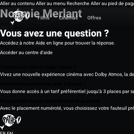
Aller au contenu
Aller au menu
Recherche
Aller au pied de pag
Noémie Merlant
Films
Cinémas
Offres
Vous avez une question ?
Accédez à notre Aide en ligne pour trouver la réponse.
Accéder au centre d'aide
C’est quoi un film en Dolby Atmos ?
Vivez une nouvelle expérience cinéma avec Dolby Atmos, la der
Comment fonctionne la carte 5 places ?
Vous donne accès à un tarif préférentiel jusqu’à 3 places par 
Prenez votre temps, votre fauteuil vous attend
Avec le placement numéroté, vous choisissez votre fauteuil préf
FR
EN