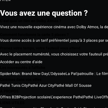
Vous avez une question ?
C’est quoi un film en Dolby Atmos ?
Vivez une nouvelle expérience cinéma avec Dolby Atmos, la der
Comment fonctionne la carte 5 places ?
Vous donne accès à un tarif préférentiel jusqu’à 3 places par 
Prenez votre temps, votre fauteuil vous attend
Avec le placement numéroté, vous choisissez votre fauteuil préf
Accéder au centre d'aide
Les nouveautés à l'affiche
Spider-Man: Brand New Day
L'Odyssée
La Pat'patrouille : Le fi
Cinémas dans vos villes
Pathé Tunis City
Pathé Azur City
Pathé Mall Of Sousse
À PROPOS
Offres B2B
Projection scolaire
L'experience Pathé
Pathé Live
Off
LIENS UTILES