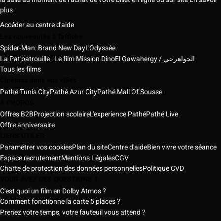
plus
Accéder au centre d'aide
Les nouveautés à l'affiche
Spider-Man: Brand New Day
L'Odyssée
La Pat'patrouille : Le film Mission Dino
El Gawahergy / الجواهرجي
Tous les films
Cinémas dans vos villes
Pathé Tunis City
Pathé Azur City
Pathé Mall Of Sousse
À PROPOS
Offres B2B
Projection scolaire
L'experience Pathé
Pathé Live
Offre anniversaire
LIENS UTILES
Paramétrer vos cookies
Plan du site
Centre d'aide
Bien vivre votre séance
Espace recrutement
Mentions Légales
CGV
Charte de protection des données personnelles
Politique CVD
VOUS AVEZ DES QUESTIONS ?
C'est quoi un film en Dolby Atmos ?
Comment fonctionne la carte 5 places ?
Prenez votre temps, votre fauteuil vous attend ?